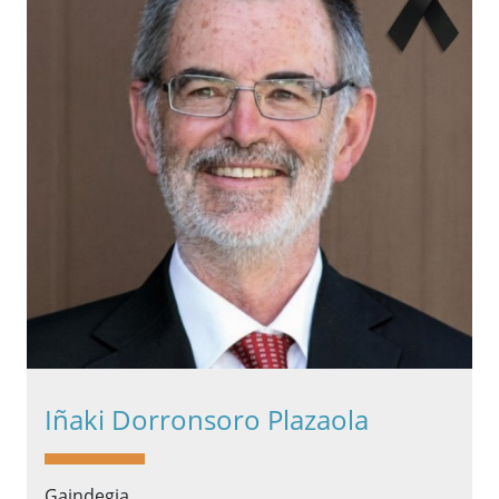
Iñaki Dorronsoro Plazaola
Gaindegia