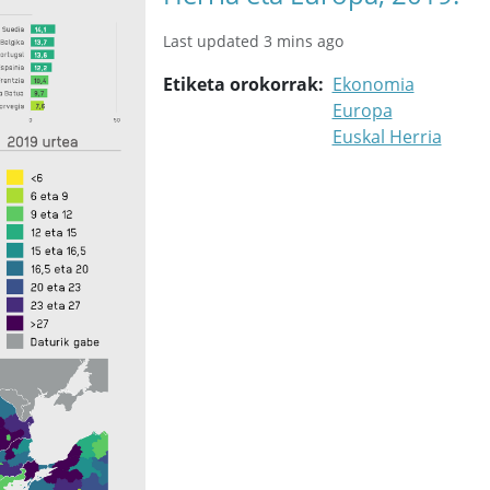
Last updated 3 mins ago
Etiketa orokorrak
Ekonomia
Europa
Euskal Herria