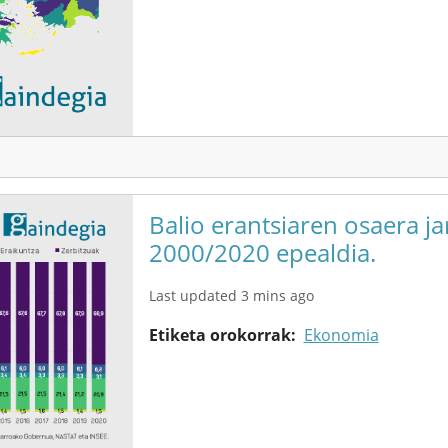
Balio erantsiaren osaera j
2000/2020 epealdia.
Last updated 3 mins ago
Etiketa orokorrak
Ekonomia