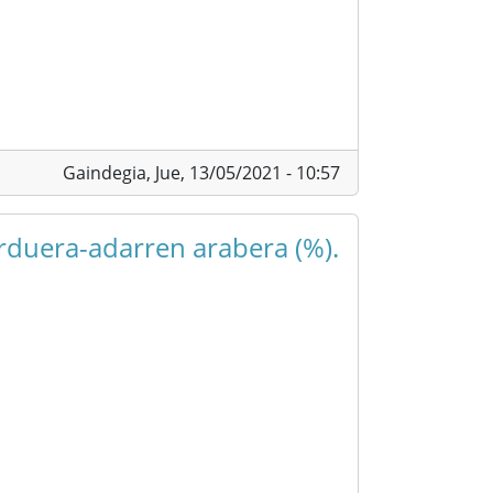
Gaindegia,
Jue, 13/05/2021 - 10:57
arduera-adarren arabera (%).