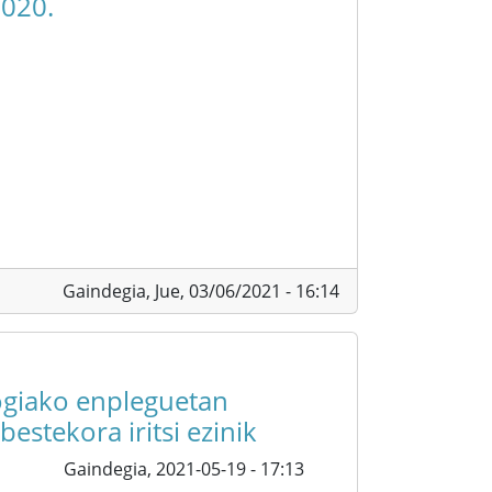
2020.
Gaindegia,
Jue, 03/06/2021 - 16:14
ogiako enpleguetan
estekora iritsi ezinik
Gaindegia,
2021-05-19 - 17:13