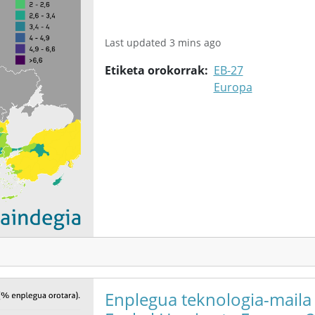
Last updated 3 mins ago
Etiketa orokorrak
EB-27
Europa
Enplegua teknologia-maila