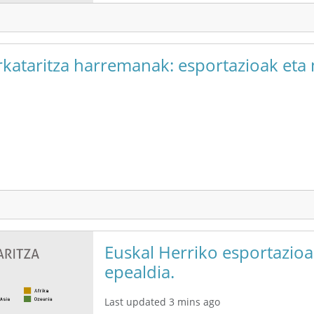
kataritza harremanak: esportazioak eta 
Euskal Herriko esportazioa
epealdia.
Last updated 3 mins ago