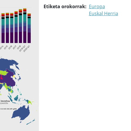
Etiketa orokorrak
Europa
Euskal Herria