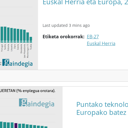
Euskal Herria eta Europa, 
Last updated 3 mins ago
Etiketa orokorrak
EB-27
Euskal Herria
Puntako teknol
Europako batez b