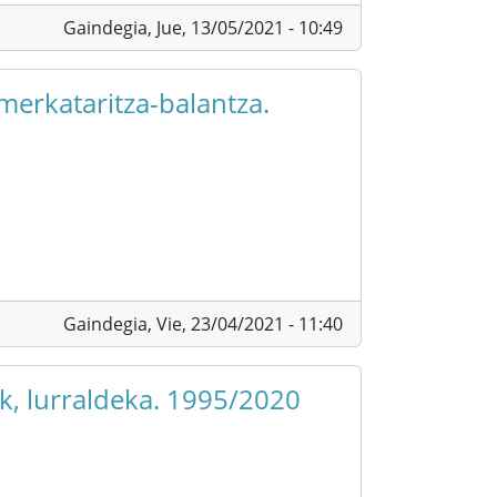
Gaindegia,
Jue, 13/05/2021 - 10:49
merkataritza-balantza.
Gaindegia,
Vie, 23/04/2021 - 11:40
k, lurraldeka. 1995/2020