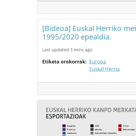
[Bideoa] Euskal Herriko mer
1995/2020 epealdia.
Last updated 3 mins ago
Etiketa orokorrak
Europa
Euskal Herria