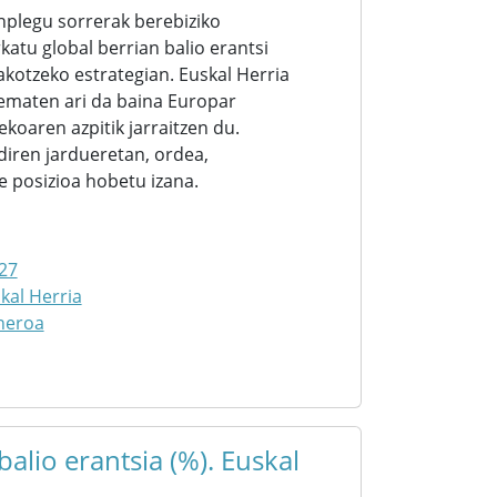
nplegu sorrerak berebiziko
atu global berrian balio erantsi
kotzeko estrategian. Euskal Herria
ematen ari da baina Europar
koaren azpitik jarraitzen du.
diren jardueretan, ordea,
 posizioa hobetu izana.
27
kal Herria
neroa
alio erantsia (%). Euskal