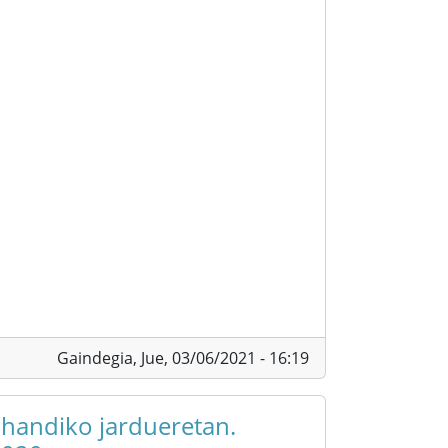
Gaindegia,
Jue, 03/06/2021 - 16:19
 handiko jardueretan.