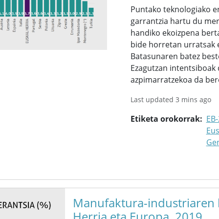
Puntako teknologiako e
garrantzia hartu du merk
handiko ekoizpena berta
bide horretan urratsak 
Batasunaren batez beste
Ezagutzan intentsiboak 
azpimarratzekoa da bere
Last updated 3 mins ago
Etiketa orokorrak
EB-
Eus
Ge
Manufaktura-industriaren b
Herria eta Europa, 2019.