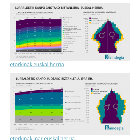
etorkinak euskal herria
etorkinak ipar euskal herria