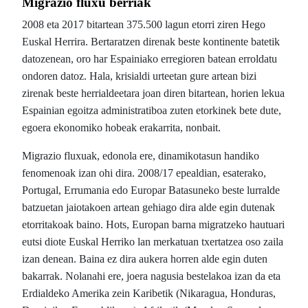
Migrazio fluxu berriak
2008 eta 2017 bitartean 375.500 lagun etorri ziren Hego
Euskal Herrira. Bertaratzen direnak beste kontinente batetik
datozenean, oro har Espainiako erregioren batean erroldatu
ondoren datoz. Hala, krisialdi urteetan gure artean bizi
zirenak beste herrialdeetara joan diren bitartean, horien lekua
Espainian egoitza administratiboa zuten etorkinek bete dute,
egoera ekonomiko hobeak erakarrita, nonbait.
Migrazio fluxuak, edonola ere, dinamikotasun handiko
fenomenoak izan ohi dira. 2008/17 epealdian, esaterako,
Portugal, Errumania edo Europar Batasuneko beste lurralde
batzuetan jaiotakoen artean gehiago dira alde egin dutenak
etorritakoak baino. Hots, Europan barna migratzeko hautuari
eutsi diote Euskal Herriko lan merkatuan txertatzea oso zaila
izan denean. Baina ez dira aukera horren alde egin duten
bakarrak. Nolanahi ere, joera nagusia bestelakoa izan da eta
Erdialdeko Amerika zein Karibetik (Nikaragua, Honduras,