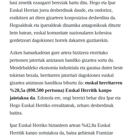
hasi zenetik ezaugarri bereziak hartu ditu. Hego eta Ipar
Euskal Herrian joera desberdinak daude, eta ondorioz,
eraikitzen ari diren gizarteen konposizioa desberdina da.
Hegoaldeak eta iparraldeak dinamika antagonikoak dituzte
hein batean, euskal komunitate nazionalaren kohesioa
gordetzeari dagokionez horrek dakarren guztiarekin
.
Azken hamarkadetan gure artera bizitzera etorritako
pertsonen jatorriak aniztasun handiko gizartea sortu du.
Mendebaldeko ekonomia industriala eta garatua duten beste
tokietan bezala, herritarren jatorriari dagokionez euskal
gizartea aniztasun handikoa bihurtu da:
euskal herritarren
%28,5a (898.500 pertsona) Euskal Herritik kanpo
jaiotakoa da
. Edonola ere, ongi bereizi behar dira Ipar eta
Hego Euskal Herriko errealitateak, zeharo desberdinak
baitira.
Ipar Euskal Herriko biztanleen artean %42,8a Euskal
Herritik kanpo sortutakoa da, baina gehienak Frantziar