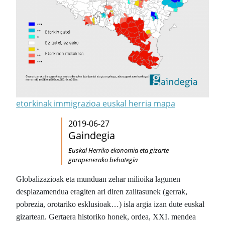
etorkinak immigrazioa euskal herria mapa
2019-06-27
Gaindegia
Euskal Herriko ekonomia eta gizarte
garapenerako behategia
Globalizazioak eta munduan zehar milioika lagunen
desplazamendua eragiten ari diren zailtasunek (gerrak,
pobrezia, orotariko esklusioak…) isla argia izan dute euskal
gizartean. Gertaera historiko honek, ordea, XXI. mendea