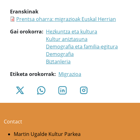
Eranskinak
Prentsa oharra: migrazioak Euskal Herrian
Gai orokorra
Hezkuntza eta kultura
Kultur aniztasuna
Demografia eta familia-egitura
Demografia
Biztanleria
Etiketa orokorrak
Migrazioa
Contact
Martin Ugalde Kultur Parkea