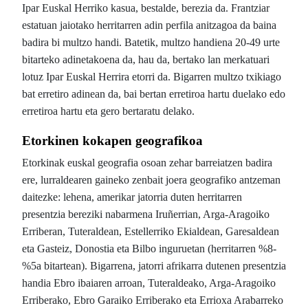
Ipar Euskal Herriko kasua, bestalde, berezia da. Frantziar
estatuan jaiotako herritarren adin perfila anitzagoa da baina
badira bi multzo handi. Batetik, multzo handiena 20-49 urte
bitarteko adinetakoena da, hau da, bertako lan merkatuari
lotuz Ipar Euskal Herrira etorri da. Bigarren multzo txikiago
bat erretiro adinean da, bai bertan erretiroa hartu duelako edo
erretiroa hartu eta gero bertaratu delako.
Etorkinen kokapen geografikoa
Etorkinak euskal geografia osoan zehar barreiatzen badira
ere, lurraldearen gaineko zenbait joera geografiko antzeman
daitezke: lehena, amerikar jatorria duten herritarren
presentzia bereziki nabarmena Iruñerrian, Arga-Aragoiko
Erriberan, Tuteraldean, Estellerriko Ekialdean, Garesaldean
eta Gasteiz, Donostia eta Bilbo inguruetan (herritarren %8-
%5a bitartean). Bigarrena, jatorri afrikarra dutenen presentzia
handia Ebro ibaiaren arroan, Tuteraldeako, Arga-Aragoiko
Erriberako, Ebro Garaiko Erriberako eta Errioxa Arabarreko