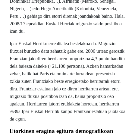
Dominikar Errepublika…), Afrikatik (Maroko, Senegal,
Nigeria,…) edo Hego Amerikatik (Kolonbia, Venezuela,
Peru,…) gehiago dira etorri direnak joandakoak baino. Hala,
2008/17 epealdian Euskal Herriak migrazio saldo positiboa
izan du.
Ipar Euskal Herriko errealitatea bestelakoa da. Migrazio
fluxuei buruzko datu zehatzik gabe ere, 2006 urteaz geroztik
Frantzian jaio diren herritarren proportzioa 4,3 puntu handitu
dela baiezta daiteke (+21.100 pertsona). Azken hamarkadan
zehar, batik bat Paris eta orain arte lurraldean presentzia
txikia zuten Frantziako beste erregioetako herritarrak etorri
dira. Frantziar estatuan jaio ez diren herritarren artean ere,
migrazio fluxua positiboa izan da, baina proportzio oso
apalean. Herritarren jatorri eraldaketa horretan, herritarren
%39a Ipar Euskal Herritik kanpo Frantziar estatuan jaiotakoa
da egun.
Etorkinen eragina egitura demografikoan