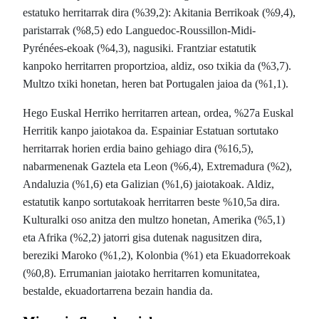
estatuko herritarrak dira (%39,2): Akitania Berrikoak (%9,4),
paristarrak (%8,5) edo Languedoc-Roussillon-Midi-
Pyrénées-ekoak (%4,3), nagusiki. Frantziar estatutik
kanpoko herritarren proportzioa, aldiz, oso txikia da (%3,7).
Multzo txiki honetan, heren bat Portugalen jaioa da (%1,1).
Hego Euskal Herriko herritarren artean, ordea, %27a Euskal
Herritik kanpo jaiotakoa da. Espainiar Estatuan sortutako
herritarrak horien erdia baino gehiago dira (%16,5),
nabarmenenak Gaztela eta Leon (%6,4), Extremadura (%2),
Andaluzia (%1,6) eta Galizian (%1,6) jaiotakoak. Aldiz,
estatutik kanpo sortutakoak herritarren beste %10,5a dira.
Kulturalki oso anitza den multzo honetan, Amerika (%5,1)
eta Afrika (%2,2) jatorri gisa dutenak nagusitzen dira,
bereziki Maroko (%1,2), Kolonbia (%1) eta Ekuadorrekoak
(%0,8). Errumanian jaiotako herritarren komunitatea,
bestalde, ekuadortarrena bezain handia da.