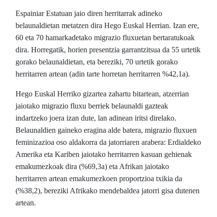
Espainiar Estatuan jaio diren herritarrak adineko
belaunaldietan metatzen dira Hego Euskal Herrian. Izan ere,
60 eta 70 hamarkadetako migrazio fluxuetan bertaratukoak
dira. Horregatik, horien presentzia garrantzitsua da 55 urtetik
gorako belaunaldietan, eta bereziki, 70 urtetik gorako
herritarren artean (adin tarte horretan herritarren %42,1a).
Hego Euskal Herriko gizartea zahartu bitartean, atzerrian
jaiotako migrazio fluxu berriek belaunaldi gazteak
indartzeko joera izan dute, lan adinean iritsi direlako.
Belaunaldien gaineko eragina alde batera, migrazio fluxuen
feminizazioa oso aldakorra da jatorriaren arabera: Erdialdeko
Amerika eta Kariben jaiotako herritarren kasuan gehienak
emakumezkoak dira (%69,3a) eta Afrikan jaiotako
herritarren artean emakumezkoen proportzioa txikia da
(%38,2), bereziki Afrikako mendebaldea jatorri gisa dutenen
artean.