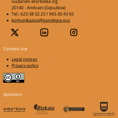
Gudarien etorbidea z/g
20140 - Andoain (Gipuzkoa)
Tel.: 623-38 02 23 / 943-30 43 65
komunikazioa@gaindegia.eus
Content use
Legal notices
Privacy policy
Sponsors