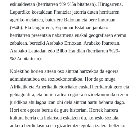
eskualdeetan (herritarren %9-%5a bitartean). Hirugarrena,
Lapurdiko kostaldean Frantziar jatorria duten herritarren
ageriko metatzea, batez ere Baionan eta bere inguruan
(%46). Eta laugarrena, Espainiar Estatuan jaiotako
herritarren presentzia nabarmena euskal geografiaren eremu
zabalean, bereziki Arabako Errioxan, Arabako Ibarretan,
Arabako Lautadan edo Bilbo Handian (herritarren %29-
%22a bitartean).
Kolektibo horien artean oso aintzat hartzekoa da egoera
administratiboa eta sozioekonomikoa. Hor dago muga.
Afrikatik eta Amerikatik etorritako euskal herritarrak gero eta
gehiago dira, eta horien artean egoera sozioekonomikoa zein
juridikoa ahulagoa izan ohi dela aintzat hartu beharra dago.
Hori ere egoera berria da gure historian. Horrek harrera
kultura berria eta indartsua eskatzen du, kohesio soziala,
aukera berdintasuna eta gizarteratze egokia izatera heltzeko.