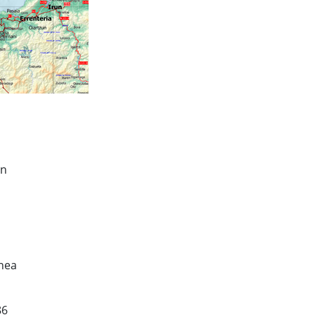
en
unea
86