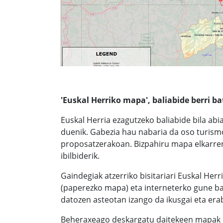
'Euskal Herriko mapa', baliabide berri b
Euskal Herria ezagutzeko baliabide bila ab
duenik. Gabezia hau nabaria da oso turism
proposatzerakoan. Bizpahiru mapa elkarren 
ibilbiderik.
Gaindegiak atzerriko bisitariari Euskal Herr
(paperezko mapa) eta interneterko gune bat
datozen asteotan izango da ikusgai eta erab
Beheraxeago deskargatu daitekeen mapak iz