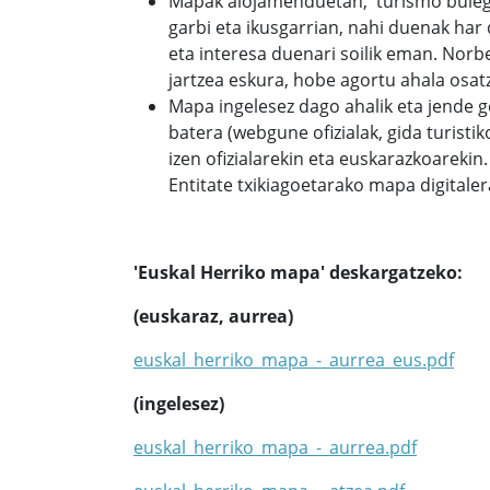
Mapak alojamenduetan, turismo bulego
garbi eta ikusgarrian, nahi duenak ha
eta interesa duenari soilik eman. Norb
jartzea eskura, hobe agortu ahala osat
Mapa ingelesez dago ahalik eta jende g
batera (webgune ofizialak, gida turisti
izen ofizialarekin eta euskarazkoarekin.
Entitate txikiagoetarako mapa digitaler
'Euskal Herriko mapa' deskargatzeko:
(euskaraz, aurrea)
euskal_herriko_mapa_-_aurrea_eus.pdf
(ingelesez)
euskal_herriko_mapa_-_aurrea.pdf