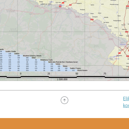
El
ko