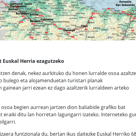
at Euskal Herria ezagutzeko
iatzen denak, nekez aurkituko du honen lurralde osoa azaltz
o bulego eta alojamenduetan turistari planak
gainean jarri ezean ez dago azaltzerik lurraldeen arteko
i osoa begien aurrean jartzen dion baliabide grafiko bat
 eraiki ditu lan horretan lagungarri izateko. Interneteko g
ilgarri.
aera funtzionala du, bertan ikus daitezke Euskal Herriko 6