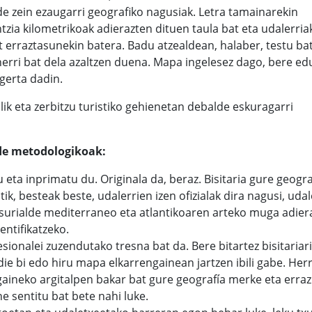
ide zein ezaugarri geografiko nagusiak. Letra tamainarekin
ntzia kilometrikoak adierazten dituen taula bat eta udalerria
it erraztasunekin batera. Badu atzealdean, halaber, testu ba
herri bat dela azaltzen duena. Mapa ingelesez dago, bere ed
 gerta dadin.
ik eta zerbitzu turistiko gehienetan debalde eskuragarri
ide metodologikoak:
eta inprimatu du. Originala da, beraz. Bisitaria gure geogr
k, besteak beste, udalerrien izen ofizialak dira nagusi, udal
isurialde mediterraneo eta atlantikoaren arteko muga adier
entifikatzeko.
onalei zuzendutako tresna bat da. Bere bitartez bisitariari
die bi edo hiru mapa elkarrengainean jartzen ibili gabe. Herr
gaineko argitalpen bakar bat gure geografía merke eta erraz
e sentitu bat bete nahi luke.