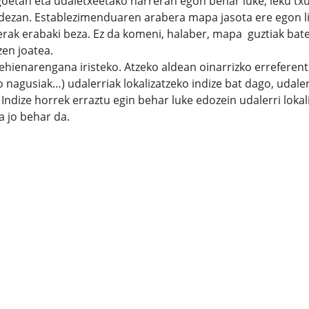
etan eta udaletxeetako harreran egon behar luke, leku tx
r dezan. Establezimenduaren arabera mapa jasota ere egon l
erak erabaki beza. Ez da komeni, halaber, mapa guztiak bat
zen joatea.
ehienarengana iristeko. Atzeko aldean oinarrizko erreferent
ko nagusiak…) udalerriak lokalizatzeko indize bat dago, udale
 Indize horrek erraztu egin behar luke edozein udalerri lokal
a jo behar da.