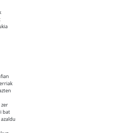
k
t
ukia
afian
erriak
azten
 zer
i bat
 azaldu