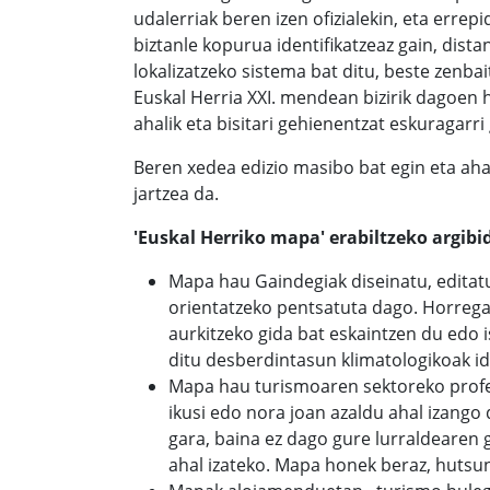
udalerriak beren izen ofizialekin, eta errep
biztanle kopurua identifikatzeaz gain, dista
lokalizatzeko sistema bat ditu, beste zenba
Euskal Herria XXI. mendean bizirik dagoen 
ahalik eta bisitari gehienentzat eskuragarri
Beren xedea edizio masibo bat egin eta ahal
jartzea da.
'Euskal Herriko mapa' erabiltzeko argib
Mapa hau Gaindegiak diseinatu, editatu 
orientatzeko pentsatuta dago. Horregati
aurkitzeko gida bat eskaintzen du edo 
ditu desberdintasun klimatologikoak id
Mapa hau turismoaren sektoreko profesi
ikusi edo nora joan azaldu ahal izango 
gara, baina ez dago gure lurraldearen 
ahal izateko. Mapa honek beraz, hutsun