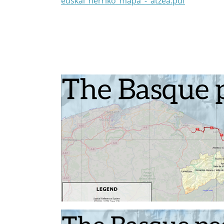
euskal_herriko_mapa_-_atzea.pdf