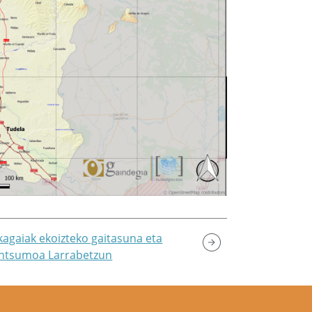
ikagaiak ekoizteko gaitasuna eta
ntsumoa Larrabetzun