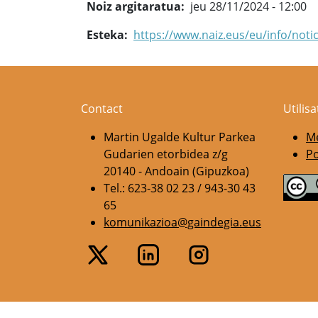
Noiz argitaratua
jeu 28/11/2024 - 12:00
Esteka
https://www.naiz.eus/eu/info/not
Contact
Utilis
Martin Ugalde Kultur Parkea
Me
Gudarien etorbidea z/g
Po
20140 - Andoain (Gipuzkoa)
Tel.: 623-38 02 23 / 943-30 43
65
komunikazioa@gaindegia.eus