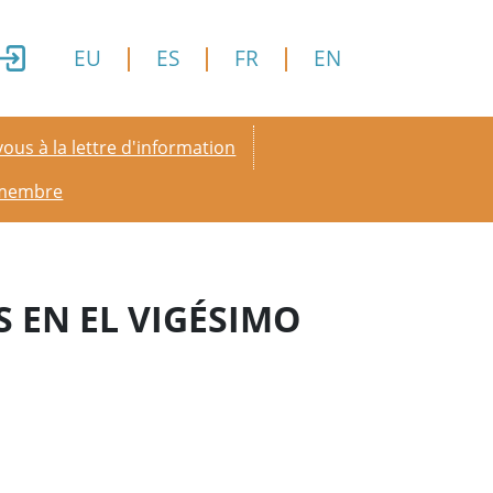
EU
ES
FR
EN
y menu
ous à la lettre d'information
 membre
 EN EL VIGÉSIMO