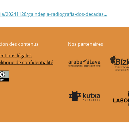
icia/20241128/gaindegia-radiografia-dos-decadas…
ation des contenus
Nos partenaires
ntions légales
litique de confidentialité