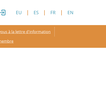
EU
ES
FR
EN
y menu
ous à la lettre d'information
 membre