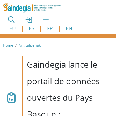
Aller au contenu principal
EU
ES
FR
EN
Fil d'Ariane
Home
Argitalpenak
Gaindegia lance le
portail de données
ouvertes du Pays
Basque :