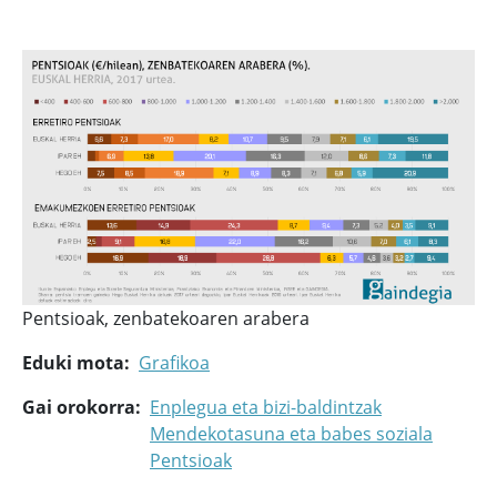
Pentsioak, zenbatekoaren arabera
Eduki mota
Grafikoa
Gai orokorra
Enplegua eta bizi-baldintzak
Mendekotasuna eta babes soziala
Pentsioak