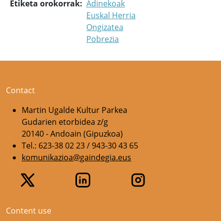
Etiketa orokorrak
Adinekoak
Euskal Herria
Ongizatea
Pobrezia
Contact
Martin Ugalde Kultur Parkea
Gudarien etorbidea z/g
20140 - Andoain (Gipuzkoa)
Tel.: 623-38 02 23 / 943-30 43 65
komunikazioa@gaindegia.eus
Content use