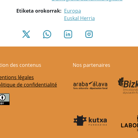
Etiketa orokorrak
Europa
Euskal Herria
ation des contenus
Nos partenaires
ntions légales
litique de confidentialité