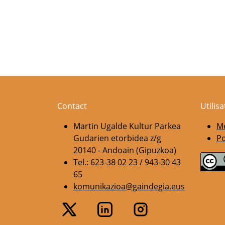
Contact
Utilis
Martin Ugalde Kultur Parkea
Me
Gudarien etorbidea z/g
Po
20140 - Andoain (Gipuzkoa)
Tel.: 623-38 02 23 / 943-30 43
65
komunikazioa@gaindegia.eus