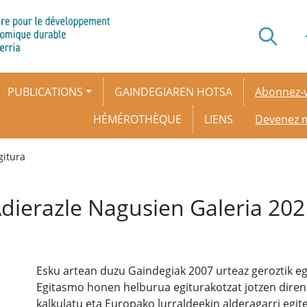
Secondar
PUBLICATIONS
GAINDEGIAREN HOTSA
Abonnez-v
HÉMÉROTHÈQUE
LIENS
Devenez
gitura
Adierazle Nagusien Galeria 202
Esku artean duzu Gaindegiak 2007 urteaz geroztik e
Egitasmo honen helburua egiturakotzat jotzen diren 
kalkulatu eta Europako lurraldeekin alderagarri egit