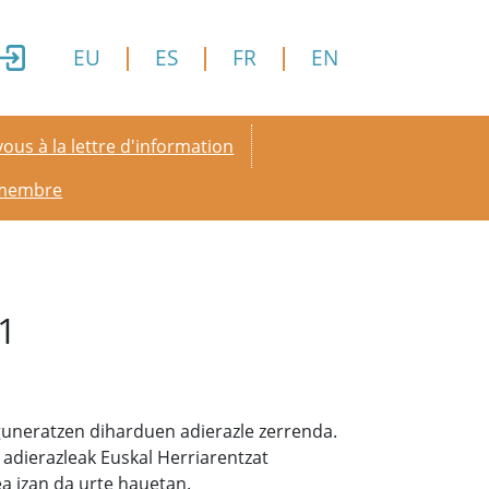
EU
ES
FR
EN
y menu
ous à la lettre d'information
 membre
1
guneratzen diharduen adierazle zerrenda.
adierazleak Euskal Herriarentzat
ea izan da urte hauetan.