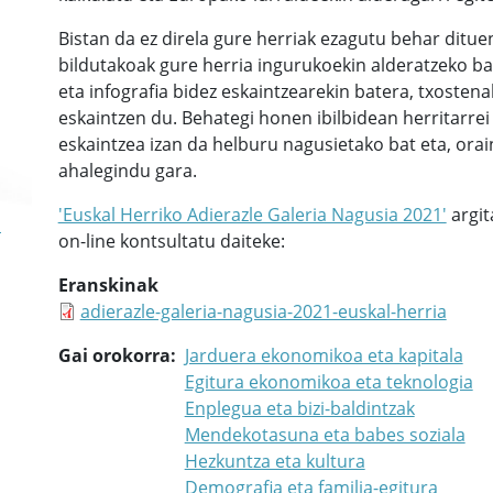
Bistan da ez direla gure herriak ezagutu behar ditue
bildutakoak gure herria ingurukoekin alderatzeko bali
eta infografia bidez eskaintzearekin batera, txosten
eskaintzen du. Behategi honen ibilbidean herritarrei
eskaintzea izan da helburu nagusietako bat eta, ora
ahalegindu gara.
'Euskal Herriko Adierazle Galeria Nagusia 2021'
argit
a
on-line kontsultatu daiteke:
Eranskinak
adierazle-galeria-nagusia-2021-euskal-herria
Gai orokorra
Jarduera ekonomikoa eta kapitala
Egitura ekonomikoa eta teknologia
Enplegua eta bizi-baldintzak
Mendekotasuna eta babes soziala
Hezkuntza eta kultura
Demografia eta familia-egitura