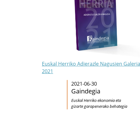
Euskal Herriko Adierazle Nagusien Galeri
2021
2021-06-30
Gaindegia
Euskal Herriko ekonomia eta
gizarte garapenerako behategia