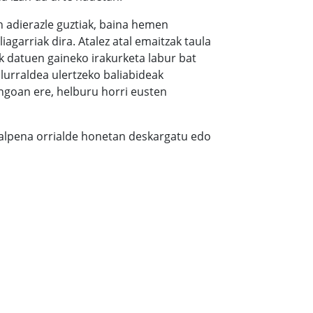
n adierazle guztiak, baina hemen
agarriak dira. Atalez atal emaitzak taula
ak datuen gaineko irakurketa labur bat
 lurraldea ulertzeko baliabideak
ingoan ere, helburu horri eusten
alpena orrialde honetan deskargatu edo