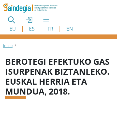
Pasar al contenido principal
EU
ES
FR
EN
Ruta de navegación
Inicio
BEROTEGI EFEKTUKO GAS
ISURPENAK BIZTANLEKO.
EUSKAL HERRIA ETA
MUNDUA, 2018.