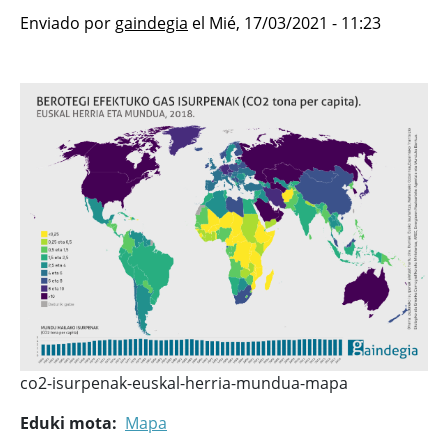
Enviado por
gaindegia
el
Mié, 17/03/2021 - 11:23
co2-isurpenak-euskal-herria-mundua-mapa
Eduki mota
Mapa