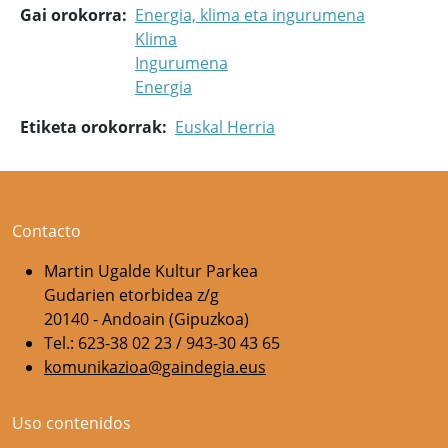
Gai orokorra
Energia, klima eta ingurumena
Klima
Ingurumena
Energia
Etiketa orokorrak
Euskal Herria
Contacto
Martin Ugalde Kultur Parkea
Gudarien etorbidea z/g
20140 - Andoain (Gipuzkoa)
Tel.: 623-38 02 23 / 943-30 43 65
komunikazioa@gaindegia.eus
Uso contenidos