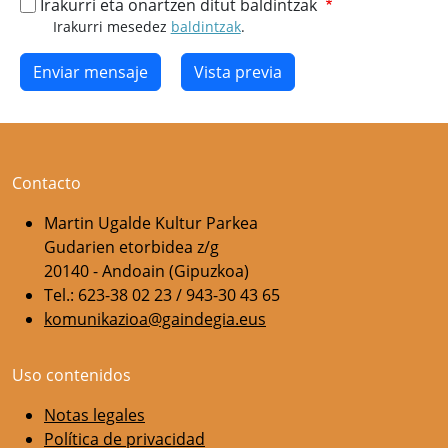
Irakurri eta onartzen ditut baldintzak
Irakurri mesedez
baldintzak
.
Contacto
Martin Ugalde Kultur Parkea
Gudarien etorbidea z/g
20140 - Andoain (Gipuzkoa)
Tel.: 623-38 02 23 / 943-30 43 65
komunikazioa@gaindegia.eus
Uso contenidos
Notas legales
Política de privacidad