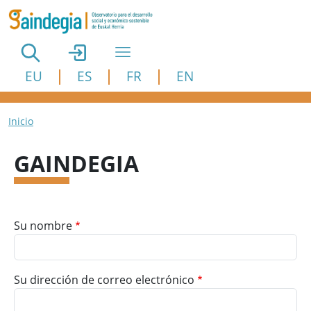
Pasar al contenido principal
EU
ES
FR
EN
Ruta de navegación
Inicio
GAINDEGIA
Su nombre
Su dirección de correo electrónico