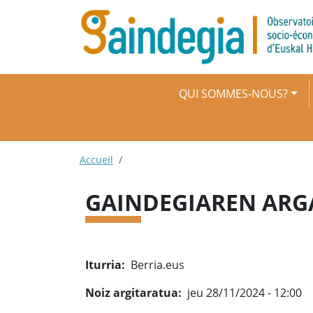
Aller au contenu principal
Navigation principale
QUI SOMMES-NOUS?
Fil d'Ariane
Accueil
GAINDEGIAREN ARGA
Iturria
Berria.eus
Noiz argitaratua
jeu 28/11/2024 - 12:00