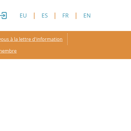
EU
ES
FR
EN
y menu
ous à la lettre d'information
 membre