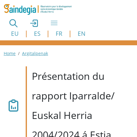
Aller au contenu principal
EU
ES
FR
EN
Fil d'Ariane
Home
Argitalpenak
Présentation du
rapport Iparralde/
Euskal Herria
2004/2024 á Estia