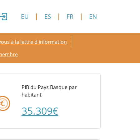
EU
ES
FR
EN
y menu
ous à la lettre d'information
 membre
PIB du Pays Basque par
habitant
35.309€