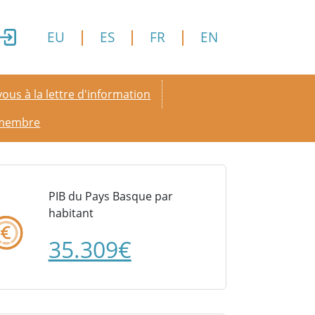
EU
ES
FR
EN
y menu
ous à la lettre d'information
 membre
PIB du Pays Basque par
habitant
35.309€