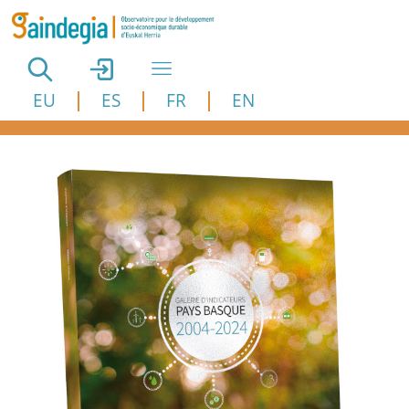
Aller au contenu principal
EU
ES
FR
EN