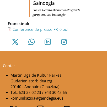
Gaindegia
Euskal Herriko ekonomia eta gizarte
garapenerako behategia
Eranskinak
Conference-de-presse-FR_0.pdf
Contact
Martin Ugalde Kultur Parkea
Gudarien etorbidea z/g
20140 - Andoain (Gipuzkoa)
Tel.: 623-38 02 23 / 943-30 43 65
komunikazioa@gaindegia.eus