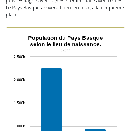
puis l’Espagne avec 12,9 % et enfin l’Italie avec 10,1 %.
Le Pays Basque arriverait derrière eux, à la cinquième
place.
Population du Pays Basque selon le lieu de naissance.
Population du Pays Basque
selon le lieu de naissance.
Bar chart with 2 bars.
2022
2022
2 500k
The chart has 1 X axis displaying categories.
The chart has 1 Y axis displaying values. Data ranges 
2 000k
1 500k
1 000k