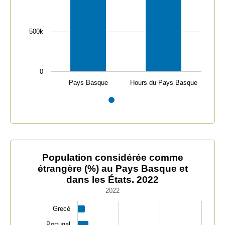
500k
0
Pays Basque
Hours du Pays Basque
End of interactive chart.
Population considérée comme étrangère (%) au Pays Ba
Population considérée comme
étrangère (%) au Pays Basque et
Bar chart with 12 bars.
dans les États. 2022
2022
2022
The chart has 1 X axis displaying categories.
The chart has 1 Y axis displaying values. Data ranges fr
Grecé
Portugal