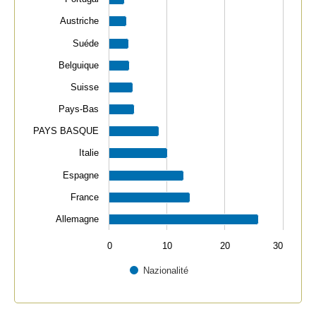
Austriche
Suéde
Belguique
Suisse
Pays-Bas
PAYS BASQUE
Italie
Espagne
France
Allemagne
0
10
20
30
Nazionalité
End of interactive chart.