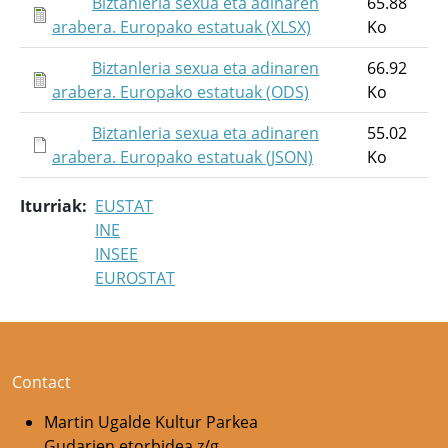
Biztanleria sexua eta adinaren
65.88
arabera. Europako estatuak (XLSX)
Ko
Biztanleria sexua eta adinaren
66.92
arabera. Europako estatuak (ODS)
Ko
Biztanleria sexua eta adinaren
55.02
arabera. Europako estatuak (JSON)
Ko
Iturriak
EUSTAT
INE
INSEE
EUROSTAT
Contact
Martin Ugalde Kultur Parkea
Gudarien etorbidea z/g