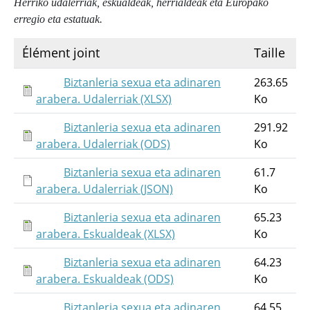
Herriko udalerriak, eskualdeak, herrialdeak eta Europako
erregio eta estatuak.
Élément joint
Taille
Biztanleria sexua eta adinaren
263.65
arabera. Udalerriak (XLSX)
Ko
Biztanleria sexua eta adinaren
291.92
arabera. Udalerriak (ODS)
Ko
Biztanleria sexua eta adinaren
61.7
arabera. Udalerriak (JSON)
Ko
Biztanleria sexua eta adinaren
65.23
arabera. Eskualdeak (XLSX)
Ko
Biztanleria sexua eta adinaren
64.23
arabera. Eskualdeak (ODS)
Ko
Biztanleria sexua eta adinaren
64.55