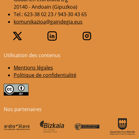
20140 - Andoain (Gipuzkoa)
Tel.: 623-38 02 23 / 943-30 43 65
komunikazioa@gaindegia.eus
Utilisation des contenus
Mentions légales
Politique de confidentialité
Nos partenaires