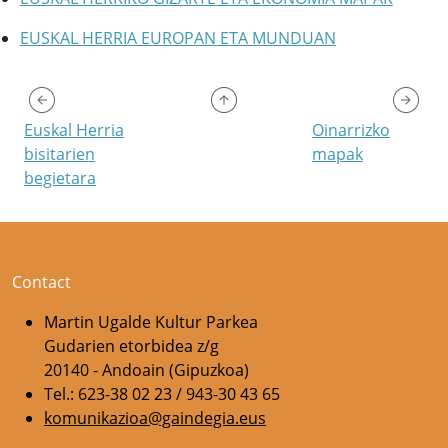
EUSKAL HERRIA EUROPAN ETA MUNDUAN
Euskal Herria
Oinarrizko
bisitarien
mapak
begietara
Contact
Martin Ugalde Kultur Parkea
Gudarien etorbidea z/g
20140 - Andoain (Gipuzkoa)
Tel.: 623-38 02 23 / 943-30 43 65
komunikazioa@gaindegia.eus