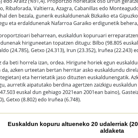
) edo Araitz (%91,4). Proportzio horietatik oso urrun gerat
o, Ribaforada, Valtierra, Azagra, Cabanillas edo Monteagud
ahal den bezala, gunerik euskaldunenak Bizkaiko eta Gipuzkoa
egu eta erdaldunenak Nafarroa Garaiko erdigunetik behera, 
 proportzioari beharrean, euskaldun kopuruari erreparatze
dunenak hiriguneetan topatzen ditugu: Bilbo (98.805 euskald
ldo (24.785), Getxo (24.313), Irun (23.352), Iruñea (22.243) e
 da beti horrela izan, ordea. Hirigune horiek egun euskaldu
 da, azken urteetan bertan herritar asko euskaldundu direlak
tegietan) eta herrietatik jaso dituzten euskaldunengatik. A
u, aurretik aipatutako berdina agertzen zaizkigu euskaldun
(47.503 euskal dun gehiago 2021ean 2001ean baino), Gasteiz 
0), Getxo (8.802) edo Iruñea (6.748).
kaldun kopuru altueneko 20 udalerriak (2021) eta 2001 eta 
Euskaldun kopuru altueneko 20 udalerriak (20
aldaketa
chart with 2 data series.