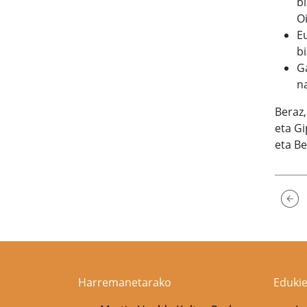
bi
Oi
E
bi
G
n
Beraz,
eta G
eta Be
Harremanetarako
Edukie