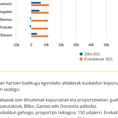
anturtzi
tugalete
Bermeo
Arrasate
Basauri
-10k
0
10k
20k
30k
40k
50k
2001-2021
Euskaldunak 2021
of interactive chart.
an hartzen baditugu egondako aldaketak euskaldun kopuruet
n zaizkigu:
rabaziak izan dituztenak kopuruetan eta proportzioetan: guzt
ipatutakoak, Bilbo, Gasteiz edo Donostia adibidez.
uskaldun gehiago, proportzio txikiagoa. 150 udalerri. Euska