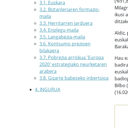
(%91,8
3.1. Euskara
Milagr
3.2. Biztanleriaren formazio-
ikusi 
maila
ditzak
3.3. Herritarren jarduera
3.4. Enplegu-maila
Aldiz,
3.5. Langabezia-maila
euskal
3.6. Kontsumo prezioen
Baraka
bilakaera
3.7. Pobrezia arriskua 'Europa
Hau ez
2020' estrategiako neurketaren
badira
arabera
euskal
3.8. Gizarte babeseko inbertsioa
badiog
Bilbo 
4. INGURUA
(16.02
Eus
Bar 