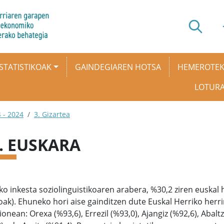
STATISTIKOAK
GAINDEGIAREN HOTSA
HEMEROTE
LOTUR
 - 2024
3. Gizartea
1. EUSKARA
o inkesta soziolinguistikoaren arabera, %30,2 ziren euskal 
ak). Ehuneko hori aise gainditzen dute Euskal Herriko herr
onean: Orexa (%93,6), Errezil (%93,0), Ajangiz (%92,6), Abaltz