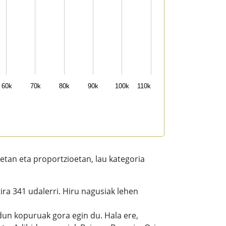
60k
70k
80k
90k
100k
110k
an eta proportzioetan, lau kategoria
ira 341 udalerri. Hiru nagusiak lehen
ldun kopuruak gora egin du. Hala ere,