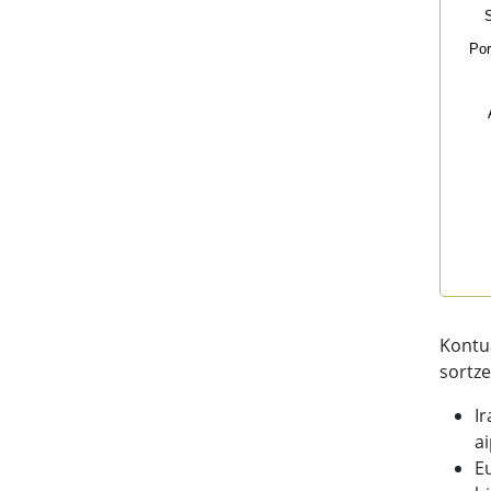
S
Por
End 
Kontu
sortze
I
a
E