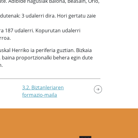
ute. Adibide nagusiak Baiona, Beasain, Orio,
utenak: 3 udalerri dira. Hori gertatu zaie
ra 187 udalerri. Kopurutan udalerri
rroa.
al Herriko ia periferia guztian. Bizkaia
 baina proportzionalki behera egin dute
n.
3.2. Biztanleriaren
formazio-maila