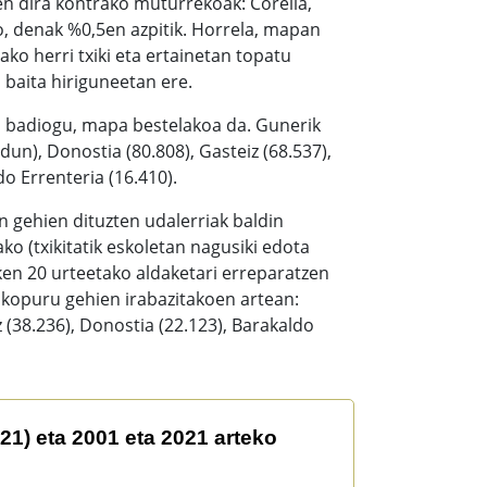
zen dira kontrako muturrekoak: Corella,
o, denak %0,5en azpitik. Horrela, mapan
ko herri txiki eta ertainetan topatu
baita hiriguneetan ere.
n badiogu, mapa bestelakoa da. Gunerik
un), Donostia (80.808), Gasteiz (68.537),
do Errenteria (16.410).
n gehien dituzten udalerriak baldin
o (txikitatik eskoletan nagusiki edota
zken 20 urteetako aldaketari erreparatzen
 kopuru gehien irabazitakoen artean:
(38.236), Donostia (22.123), Barakaldo
2021 arteko aldaketa
21) eta 2001 eta 2021 arteko