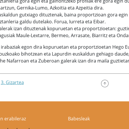
ztanleria gora egin eta gainontzeko profilak ere gora egin d
artzun, Gernika-Lumo, Azkoitia eta Azpeitia dira.
uskaldun gutxiago dituztenak, baina proportzioan gora egin d
ztanleria galdu dutelako. Forua, Iurreta eta Eibar.
alerak izan dituztenak kopuruetan eta proportzioetan: guzti
agusiak Maule-Lextarre, Bermeo, Arrasate, Biarritz eta Onda
 irabaziak egon dira kopuruetan eta proportzioetan Hego Eusk
ipuzkoako bihotzean eta Lapurdin euskaldun gehiago daude,
he Nafarroan eta Zuberoan galerak izan dira maila guztieta
3. Gizartea
n erabileraz
Babesleak