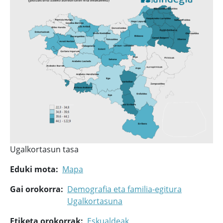
Ugalkortasun tasa
Eduki mota
Mapa
Gai orokorra
Demografia eta familia-egitura
Ugalkortasuna
Etiketa orokorrak
Eskualdeak