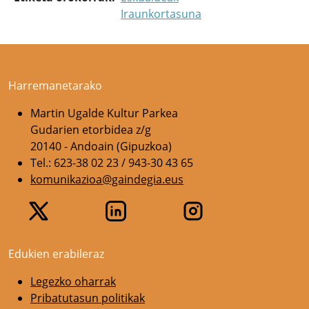
Iraunkortasuna
Harremanetarako
Martin Ugalde Kultur Parkea
Gudarien etorbidea z/g
20140 - Andoain (Gipuzkoa)
Tel.: 623-38 02 23 / 943-30 43 65
komunikazioa@gaindegia.eus
Edukien erabileraz
Legezko oharrak
Pribatutasun politikak