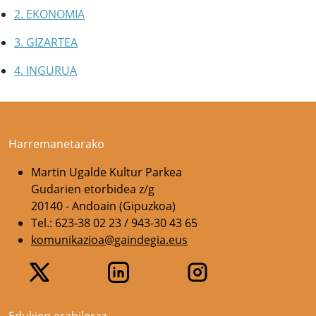
2. EKONOMIA
3. GIZARTEA
4. INGURUA
Harremanetarako
Martin Ugalde Kultur Parkea
Gudarien etorbidea z/g
20140 - Andoain (Gipuzkoa)
Tel.: 623-38 02 23 / 943-30 43 65
komunikazioa@gaindegia.eus
Edukien erabileraz