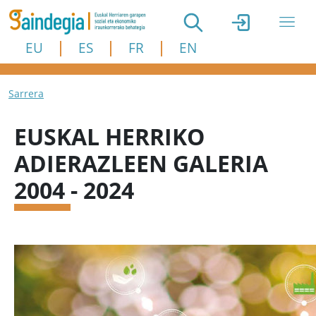
Skip to main content
EU
ES
FR
EN
Breadcrumb
Sarrera
EUSKAL HERRIKO
ADIERAZLEEN GALERIA
2004 - 2024