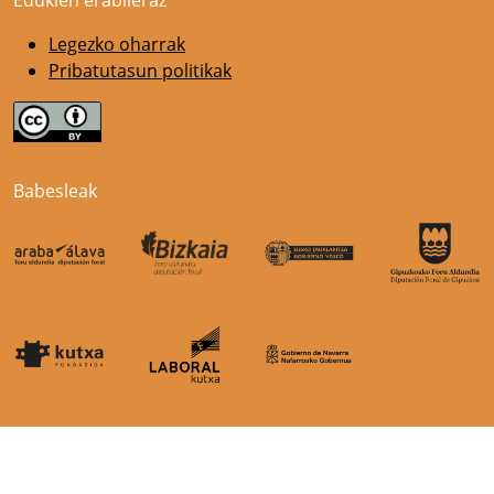
Legezko oharrak
Pribatutasun politikak
Babesleak