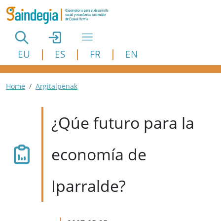
Pasar al contenido principal
EU
ES
FR
EN
Ruta de navegación
Home
Argitalpenak
¿Qúe futuro para la
economía de
Iparralde?