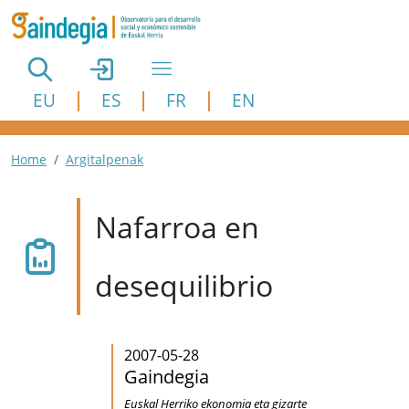
Pasar al contenido principal
EU
ES
FR
EN
Ruta de navegación
Home
Argitalpenak
Nafarroa en
desequilibrio
2007-05-28
Gaindegia
Euskal Herriko ekonomia eta gizarte