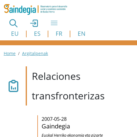
Pasar al contenido principal
EU
ES
FR
EN
Ruta de navegación
Home
Argitalpenak
Relaciones
transfronterizas
2007-05-28
Gaindegia
Euskal Herriko ekonomia eta gizarte