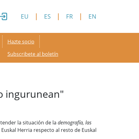
EU
ES
FR
EN
Secondary menu
Hazte socio
Subscribete al boletín
ko ingurunean"
tender la situación de la
demografía, las
 Euskal Herria respecto al resto de Euskal