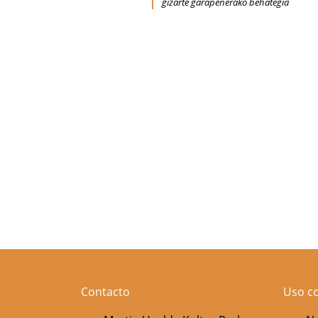
gizarte garapenerako behategia
Contacto
Uso c