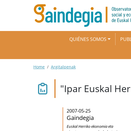
Pasar al contenido principal
Navegación principal
QUIÉNES SOMOS
PUBL
Ruta de navegación
Home
Argitalpenak
"Ipar Euskal He
2007-05-25
Gaindegia
Euskal Herriko ekonomia eta