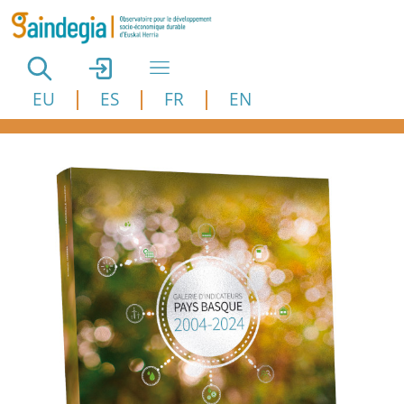
Aller au contenu principal
EU
ES
FR
EN