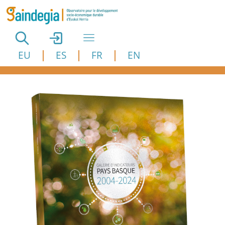
Aller au contenu principal
EU
ES
FR
EN