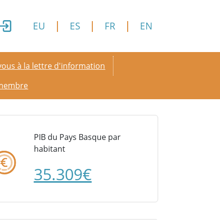
EU
ES
FR
EN
y menu
ous à la lettre d'information
 membre
PIB du Pays Basque par
habitant
35.309€