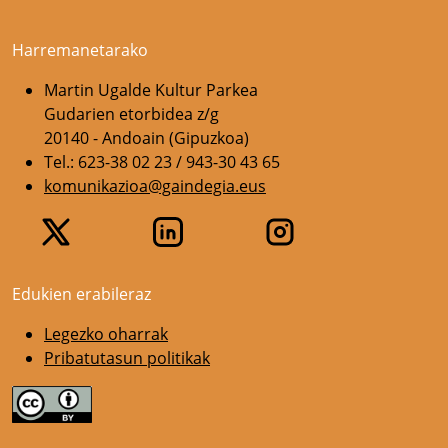
Harremanetarako
Martin Ugalde Kultur Parkea
Gudarien etorbidea z/g
20140 - Andoain (Gipuzkoa)
Tel.: 623-38 02 23 / 943-30 43 65
komunikazioa@gaindegia.eus
Edukien erabileraz
Legezko oharrak
Pribatutasun politikak