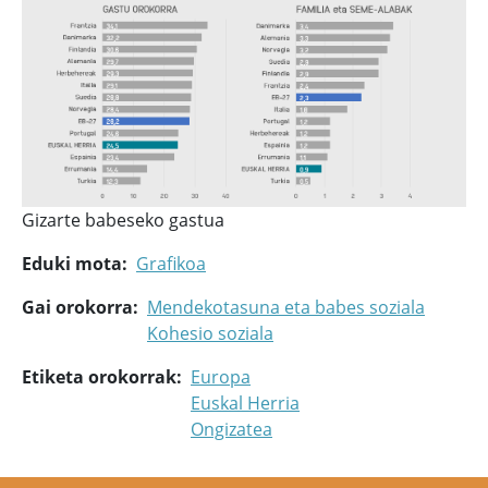
Gizarte babeseko gastua
Eduki mota
Grafikoa
Gai orokorra
Mendekotasuna eta babes soziala
Kohesio soziala
Etiketa orokorrak
Europa
Euskal Herria
Ongizatea